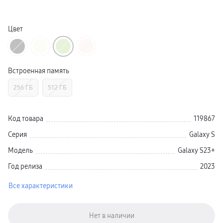
Galaxy Watch Ультра
Galaxy Watch 9
пвз
Цвет
Galaxy Watch 8 Класcика
Аксессуары для смарт-часов
Зарядные устройства для смарт-часов
Ремешки для часов
сплит
Встроенная память
гарантия
доставка
ТВ и Аудио
256 ГБ
512 ГБ
Домашние кинотеатры
Телевизоры Samsung Серия 5
Телевизоры Samsung Серия 8
Код товара
119867
Телевизоры Samsung Серия 9
Телевизоры Samsung Серия Q
Серия
Galaxy S
Телевизоры Samsung Серия The Frame
Телевизоры Samsung Серия S (OLED)
Модель
Galaxy S23+
Телевизоры Samsung Серия 6
Телевизоры Samsung Серия Микро RGB
Год релиза
2023
Телевизоры Samsung Серия Мини LED
Портативные дисплеи Samsung
гарантия
Все характеристики
сплит
доставка
Аксессуары для тв
Кронштейны
Рамки