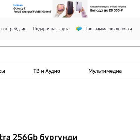
н в Трейд-ин
Подарочная карта
Программа лояльности
сы
ТВ и Аудио
Мультимедиа
tra 256Gb бургунди