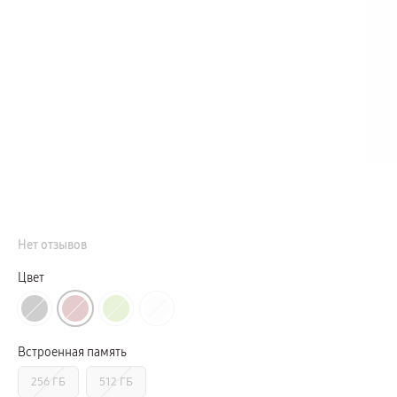
Телевизоры Samsung Серия S (OLED)
Телевизоры Samsung Серия 6
Телевизоры Samsung Серия Микро RGB
Телевизоры Samsung Серия Мини LED
Портативные дисплеи Samsung
гарантия
сплит
доставка
Аксессуары для тв
Кронштейны
Рамки
пвз
Мультимедиа
гарантия
Наушники
Беспроводные наушники
Проводные наушники
Нет отзывов
Наушники с шумоподавлением
TWS наушники
доставка
Цвет
Акустические системы
пвз
сплит
Аксессуары
Поисковые трекеры
Встроенная память
Чехлы
Защитные стекла
256 ГБ
512 ГБ
Зарядные устройства