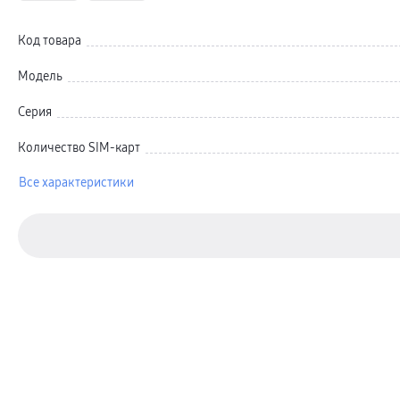
Карты памяти и флэш-накопители
Кабели и переходники
Автомобильные держатели
Код товара
Внешние аккумуляторы
Стилусы
Ремешки для часов
Модель
Аксессуары для телевизоров
Аксессуары для проекторов
Серия
Накопители
Клавиатуры для планшетов
Клавиатуры
Количество SIM-карт
пвз
сплит
Все характеристики
Уценка