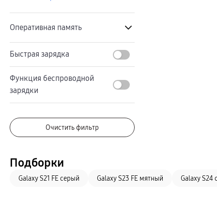
Автомобильные держатели
Внешние аккумуляторы
Стилусы
Ремешки для часов
Оперативная память
Аксессуары для телевизоров
Аксессуары для проекторов
Накопители
Быстрая зарядка
Найти
Клавиатуры для планшетов
Клавиатуры
пвз
Функция беспроводной
сплит
16 ГБ
Уценка
зарядки
12 ГБ
8 ГБ
Очистить фильтр
6 ГБ
4 ГБ
Подборки
Galaxy S21 FE серый
Galaxy S23 FE мятный
Galaxy S24