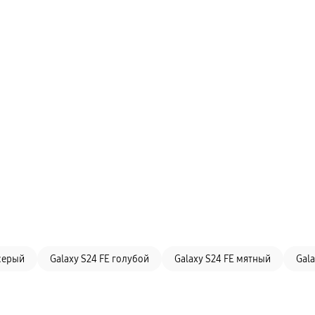
 серый
Galaxy S24 FE голубой
Galaxy S24 FE мятный
Gala