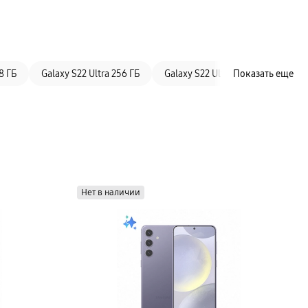
8 ГБ
Galaxy S22 Ultra 256 ГБ
Galaxy S22 Ultra 512 ГБ
Показать еще
Galax
Нет в наличии