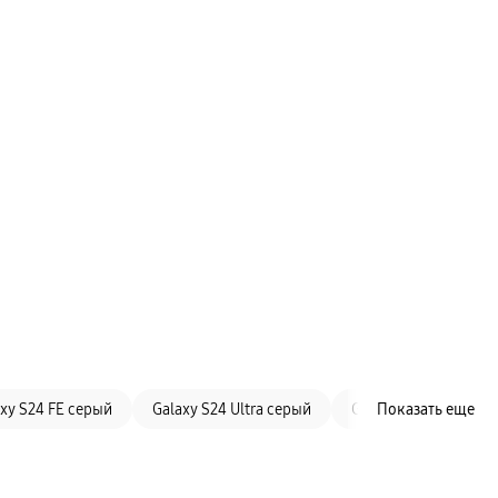
xy S24 FE серый
Galaxy S24 Ultra серый
Galaxy S25 голубой
Показать еще