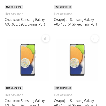
пвз
Нет в наличии
Мультимедиа
Нет в наличии
гарантия
Нет отзывов
Нет отзывов
Наушники
Беспроводные наушники
Смартфон Samsung Galaxy
Смартфон Samsung Galaxy
Проводные наушники
A03 3Gb, 32Gb, синий (РСТ)
A03 4Gb, 64Gb, черный (РСТ)
Наушники с шумоподавлением
TWS наушники
доставка
Акустические системы
пвз
сплит
Аксессуары
Поисковые трекеры
Чехлы
Защитные стекла
Зарядные устройства
Карты памяти и флэш-накопители
Кабели и переходники
Автомобильные держатели
Внешние аккумуляторы
Стилусы
Ремешки для часов
Нет в наличии
Нет в наличии
Аксессуары для телевизоров
Аксессуары для проекторов
Нет отзывов
Нет отзывов
Накопители
Смартфон Samsung Galaxy
Смартфон Samsung Galaxy
Клавиатуры для планшетов
A03 3Gb, 32Gb, черный
A03 4Gb, 64Gb, черный (РСТ)
Клавиатуры