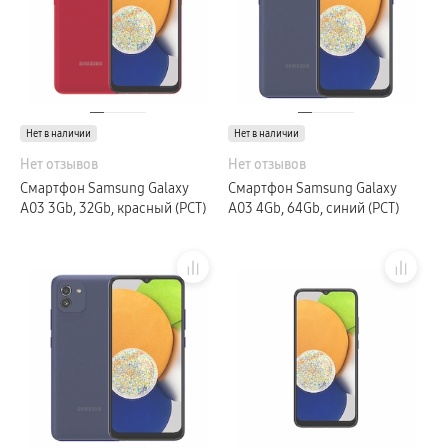
Galaxy Watch Ультра
Galaxy Watch 9
пвз
Galaxy Watch 8 Класcика
Аксессуары для смарт-часов
Зарядные устройства для смарт-часов
Ремешки для часов
сплит
Нет в наличии
Нет в наличии
гарантия
доставка
Нет отзывов
Нет отзывов
ТВ и Аудио
Смартфон Samsung Galaxy
Смартфон Samsung Galaxy
Домашние кинотеатры
Телевизоры Samsung Серия 5
A03 3Gb, 32Gb, красный (РСТ)
A03 4Gb, 64Gb, синий (РСТ)
Телевизоры Samsung Серия 8
Телевизоры Samsung Серия 9
Телевизоры Samsung Серия Q
Телевизоры Samsung Серия The Frame
Телевизоры Samsung Серия S (OLED)
Телевизоры Samsung Серия 6
Телевизоры Samsung Серия Микро RGB
Телевизоры Samsung Серия Мини LED
Портативные дисплеи Samsung
гарантия
сплит
доставка
Аксессуары для тв
Кронштейны
Рамки